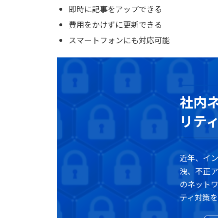
即時に記事をアップできる
費用をかけずに更新できる
スマートフォンにも対応可能
社内
リテ
近年、イ
洩、不正
のネット
ティ対策