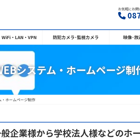
お気軽にお問
08
iFi・LAN・VPN
防犯カメラ･監視カメラ
映像･放
WEBシステム・ホームページ制
ム・ホームページ制作
一般企業様から学校法人様などのホ