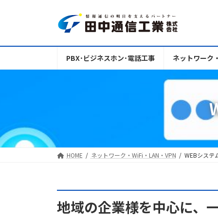
コ
ナ
ン
ビ
テ
ゲ
ン
ー
ツ
シ
PBX･ビジネスホン･電話工事
ネットワーク・W
へ
ョ
ス
ン
キ
に
ッ
移
プ
動
HOME
ネットワーク・WiFi・LAN・VPN
WEBシステ
地域の企業様を中心に、